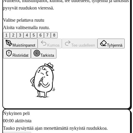
Numerot, muistiinpanot, kumoa, tee uudelleen, tyhjennä ja tarkistus
pysyvät ruudukon vieressä.
Valitse pelattava ruutu
Aloita valitsemalla ruutu.
1
2
3
4
5
6
7
8
Muistiinpanot
Kumoa
Tee uudelleen
Tyhjennä
Ristiriidat
Tarkista
Nykyinen peli
00:00 aktiivista
Tauko pysäyttää ajan menettämättä nykyistä ruudukkoa.