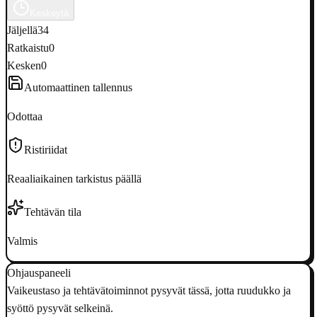
Keskeytä
Jäljellä
34
Ratkaistu
0
Kesken
0
Automaattinen tallennus
Odottaa
Ristiriidat
Reaaliaikainen tarkistus päällä
Tehtävän tila
Valmis
Ohjauspaneeli
Vaikeustaso ja tehtävätoiminnot pysyvät tässä, jotta ruudukko ja
syöttö pysyvät selkeinä.