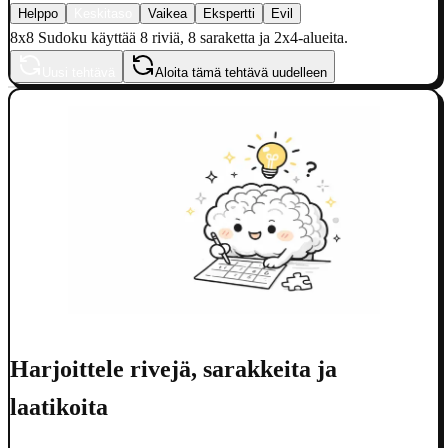
Helppo
Keskitaso
Vaikea
Ekspertti
Evil
8x8 Sudoku käyttää 8 riviä, 8 saraketta ja 2x4-alueita.
Uusi tehtävä
Aloita tämä tehtävä uudelleen
Harjoittele rivejä, sarakkeita ja
laatikoita