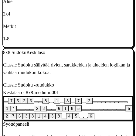
Alue
2x4
Merkit
1-8
8x8 Sudoku
Keskitaso
Classic Sudoku säilyttää rivien, sarakkeiden ja alueiden logiikan ja
vaihtaa ruudukon kokoa.
Classic Sudoku -ruudukko
Keskitaso · 8x8-medium-001
7
5
2
6
8
1
8
7
2
1
4
2
3
6
1
8
5
5
2
7
6
3
8
1
4
3
8
4
5
6
Syöttöpaneeli