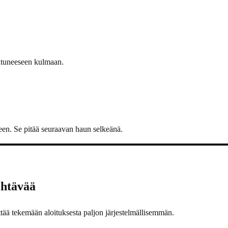
iutuneeseen kulmaan.
leen. Se pitää seuraavan haun selkeänä.
ehtävää
iittää tekemään aloituksesta paljon järjestelmällisemmän.