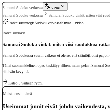
Samurai Sudoku verkossa
Suomi
Samurai Sudoku verkossa
Samurai Sudoku vinkit: miten viisi ruudu
Ratkaisustrategia
Sudoku verkossa
Kuvat + video
Ratkaisuvinkit
Samurai Sudoku vinkit: miten viisi ruudukkoa ratkais
Samurai Sudokussa suurin vaikeus ei ole se, että sääntöjä olisi paljo
Tämä suomenkielinen opas keskittyy siihen, miten pelaat Samurai Sudo
riittävän kevyinä.
Katso 5 vaiheen rytmi
Avaa tehtävä
Muista ensin nämä
Useimmat jumit eivät johdu vaikeudesta, 