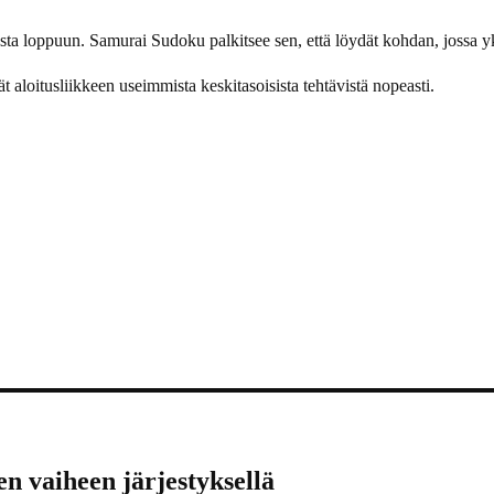
ta loppuun. Samurai Sudoku palkitsee sen, että löydät kohdan, jossa y
dät aloitusliikkeen useimmista keskitasoisista tehtävistä nopeasti.
n vaiheen järjestyksellä