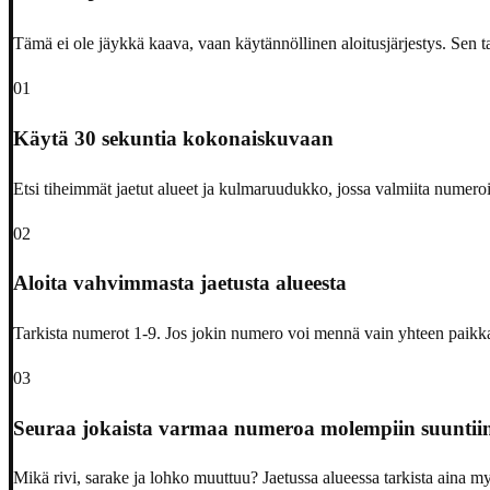
Tämä ei ole jäykkä kaava, vaan käytännöllinen aloitusjärjestys. Sen tar
01
Käytä 30 sekuntia kokonaiskuvaan
Etsi tiheimmät jaetut alueet ja kulmaruudukko, jossa valmiita numer
02
Aloita vahvimmasta jaetusta alueesta
Tarkista numerot 1-9. Jos jokin numero voi mennä vain yhteen paikk
03
Seuraa jokaista varmaa numeroa molempiin suuntii
Mikä rivi, sarake ja lohko muuttuu? Jaetussa alueessa tarkista aina 