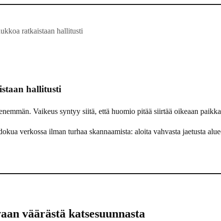
kkoa ratkaistaan hallitusti
taan hallitusti
n enemmän. Vaikeus syntyy siitä, että huomio pitää siirtää oikeaan paikk
kua verkossa ilman turhaa skannaamista: aloita vahvasta jaetusta aluee
vaan väärästä katsesuunnasta