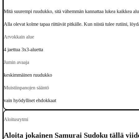
Mitä suurempi ruudukko, sitä vähemmän kannattaa lukea kaikkea alus
Alla olevat kolme tapaa riittävät pitkälle. Kun niistä tulee rutiini, löy
Arvokkain alue
4 jaettua 3x3-aluetta
Jumin avaaja
keskimmäinen ruudukko
Muistiinpanojen sääntö
vain hyödylliset ehdokkaat
Aloitusrytmi
Aloita jokainen Samurai Sudoku tällä viide