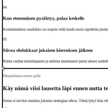
04
Kun eteneminen pysähtyy, palaa keskelle
Keskimmäinen ruudukko on nopein reitti tuoda uusia rajoitteita jum
05
Siivoa ehdokkaat jokaisen kierroksen jälkeen
Poista vanhat muistiinpanot ja tarkista muuttuneet jaetut alueet uudel
Pikatarkistus ennen peliä
Käy nämä viisi lausetta läpi ennen uutta t
Sinun ei tarvitse muistaa jokaista strategiaa ulkoa. Tämä lyhyt lista r