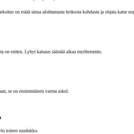
koitus on estää sinua aloittamasta heikosta kohdasta ja ohjata katse nope
oita on eniten. Lyhyt katsaus säästää aikaa myöhemmin.
aan, se on ensimmäinen varma askel.
n
myös toinen ruudukko.