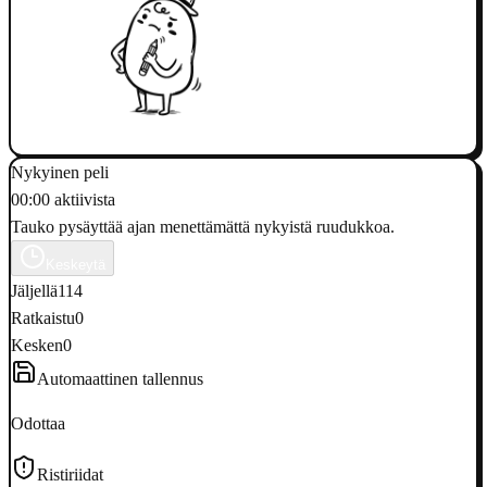
Nykyinen peli
00:00 aktiivista
Tauko pysäyttää ajan menettämättä nykyistä ruudukkoa.
Keskeytä
Jäljellä
114
Ratkaistu
0
Kesken
0
Automaattinen tallennus
Odottaa
Ristiriidat