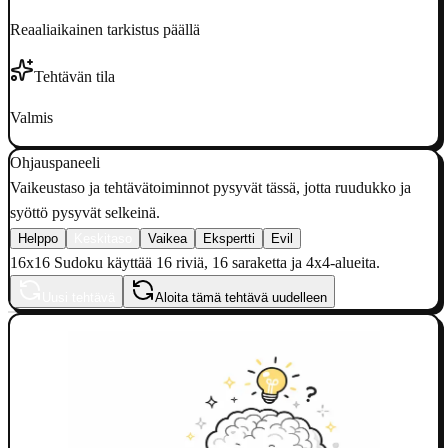
Reaaliaikainen tarkistus päällä
Tehtävän tila
Valmis
Ohjauspaneeli
Vaikeustaso ja tehtävätoiminnot pysyvät tässä, jotta ruudukko ja
syöttö pysyvät selkeinä.
Helppo
Keskitaso
Vaikea
Ekspertti
Evil
16x16 Sudoku käyttää 16 riviä, 16 saraketta ja 4x4-alueita.
Uusi tehtävä
Aloita tämä tehtävä uudelleen