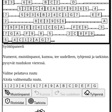
B
3
6
8
B
C
2
D
5
2
B
C
4
E
A
8
F
9
3
6
5
4
7
5
9
3
6
B
2
4
C
1
G
7
E
F
2
8
E
3
9
5
6
A
7
9
F
8
E
2
4
1
C
G
A
F
E
9
3
7
G
A
F
9
8
5
2
C
8
F
9
5
4
C
1
2
A
G
7
Syöttöpaneeli
Numerot, muistiinpanot, kumoa, tee uudelleen, tyhjennä ja tarkistus
pysyvät ruudukon vieressä.
Valitse pelattava ruutu
Aloita valitsemalla ruutu.
1
2
3
4
5
6
7
8
9
A
B
C
D
E
F
G
Muistiinpanot
Kumoa
Tee uudelleen
Tyhjennä
Ristiriidat
Tarkista