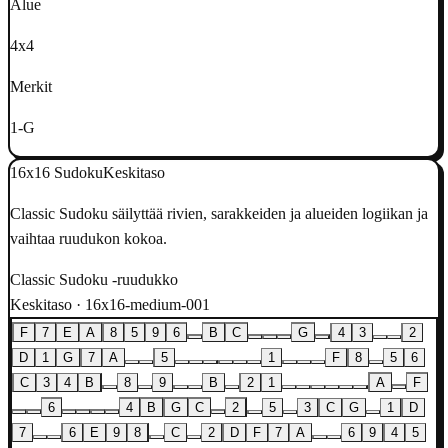
Alue
4x4
Merkit
1-G
16x16 Sudoku
Keskitaso
Classic Sudoku säilyttää rivien, sarakkeiden ja alueiden logiikan ja
vaihtaa ruudukon kokoa.
Classic Sudoku -ruudukko
Keskitaso · 16x16-medium-001
F
7
E
A
8
5
9
6
B
C
G
4
3
2
D
1
G
7
A
5
1
F
8
5
6
C
3
4
B
8
9
B
2
1
A
F
6
4
B
G
C
2
5
3
C
G
1
D
7
6
E
9
8
C
2
D
F
7
A
6
9
4
5