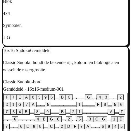
Blok
4x4
Symbolen
1-G
16x16 Sudoku
Gemiddeld
Classic Sudoku houdt de bekende rij-, kolom- en bloklogica en
wisselt de rastergrootte.
Classic Sudoku-bord
Gemiddeld · 16x16-medium-001
F
7
E
A
8
5
9
6
B
C
G
4
3
2
D
1
G
7
A
5
1
F
8
5
6
C
3
4
B
8
9
B
2
1
A
F
6
4
B
G
C
2
5
3
C
G
1
D
7
6
E
9
8
C
2
D
F
7
A
6
9
4
5