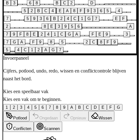
B
3
6
8
B
C
2
D
5
2
B
C
4
E
A
8
F
9
3
6
5
4
7
5
9
3
6
B
2
4
C
1
G
7
E
F
2
8
E
3
9
5
6
A
7
9
F
8
E
2
4
1
C
G
A
F
E
9
3
7
G
A
F
9
8
5
2
C
8
F
9
5
4
C
1
2
A
G
7
Invoerpaneel
Cijfers, potlood, undo, redo, wissen en conflictcontrole blijven
naast het bord.
Kies een speelbaar vak
Kies een vak om te beginnen.
1
2
3
4
5
6
7
8
9
A
B
C
D
E
F
G
Potlood
Ongedaan
Opnieuw
Wissen
Conflicten
Scannen