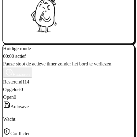
Huidige ronde
00:00 actief
Pauze stopt de actieve timer zonder het bord te verliezen.
Pauzeren
Resterend
114
Opgelost
0
Open
0
Autosave
Wacht
Conflicten