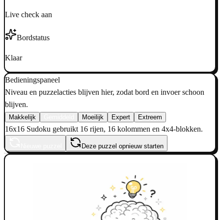
Live check aan
Bordstatus
Klaar
Bedieningspaneel
Niveau en puzzelacties blijven hier, zodat bord en invoer schoon
blijven.
Makkelijk
Gemiddeld
Moeilijk
Expert
Extreem
16x16 Sudoku gebruikt 16 rijen, 16 kolommen en 4x4-blokken.
Nieuwe puzzel
Deze puzzel opnieuw starten