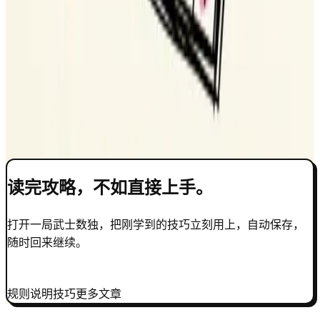
解
4月16日
策略技巧
实测有效！破解极难 Samurai Sudoku Games 的逆
天神技
4月10日
读完攻略，不如直接上手。
打开一局武士数独，把刚学到的技巧立刻用上，自动保存，
随时回来继续。
开始解题
规则说明
技巧
更多文章