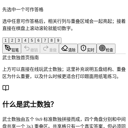
先选中一个可作答格
选中任意可作答格后，相关行列与重叠区域会一起亮起；接着
直接在棋盘上滚动滚轮就能切数字。
1
2
3
4
5
6
7
8
9
铅笔
撤销
重做
清除
实时
检查
武士数独首页指南
上方可以直接在线玩武士数独；这里补充说明五盘结构、重叠
区为什么重要，以及什么时候更适合打印题面用纸笔练习。
什么是武士数独？
武士数独由五个 9x9 标准数独拼接而成，四个角盘分别和中间
盘共享一个 3x3 重叠区。共享格只有一个真实答案，但必须同