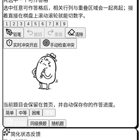
先选中一个可作答格
选中任意可作答格后，相关行列与重叠区域会一起亮起；接
着直接在棋盘上滚动滚轮就能切数字。
1
2
3
4
5
6
7
8
9
铅笔
撤销
重做
清除
实时冲突
开启
手动检查冲突
当前题目会保留在首页，并自动保存你的作答进度。
简单
中等
困难
专家
今日题
同级换题
随机题
简化状态反馈