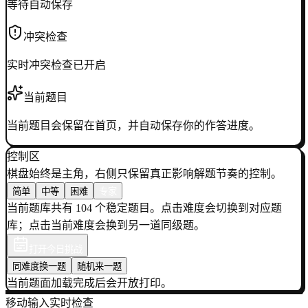
等待自动保存
冲突检查
实时冲突检查已开启
当前题目
当前题目会保留在首页，并自动保存你的作答进度。
控制区
棋盘始终是主角，右侧只保留真正影响解题节奏的控制。
简单
中等
困难
专家
当前题库共有 104 个稳定题目。点击难度会切换到对应题
库；点击当前难度会换到另一道同级题。
打开今日挑战
同难度换一题
随机来一题
当前题面加载完成后会开放打印。
移动输入
实时检查